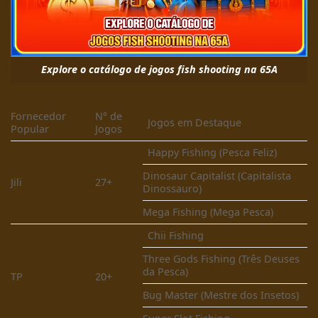
Explore o catálogo de jogos fish shooting na 65A
Fornecedor
N° de
Jogos em Destaque
Popular
Jogos
Happy Fishing (Pesca Feliz)
Dinosaur Capitalist (Capitalista
Jili
27+
Dinossauro)
Mega Fishing (Mega Pesca)
Chii Fishing
Three Gods Fishing (Três Deuses
da Pesca)
TP
20+
Bug Master (Mestre dos Insetos)