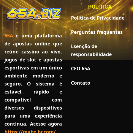
POLÍTICA
Política de Privacidade
Perguntas frequentes
65A
é uma plataforma
de apostas online que
Lsenção de
reúne cassino ao vivo,
responsabilidade
jogos de slot e apostas
esportivas em um único
CEO 65A
ambiente moderno e
Contato
seguro. O sistema é
estável, rápido e
compatível com
diversos dispositivos
para uma experiência
contínua. Acesse agora
https://mabe.br.com/