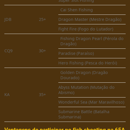
Super Slot Fishing
Cai Shen Fishing
JDB
25+
Dragon Master (Mestre Dragão)
Fight Fire (Fogo do Lutador)
Fishing Dragon Pearl (Pérola do
Dragão)
CQ9
30+
Paradise (Paraíso)
Hero Fishing (Pesca do Herói)
Golden Dragon (Dragão
Dourado)
Abyss Mutation (Mutação do
Abismo)
KA
35+
Wonderful Sea (Mar Maravilhoso)
Submarine Battle (Batalha
Submarina)
Vantagens de participar no fish shooting na 65A