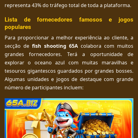
representa 43% do tráfego total de toda a plataforma.
Lista de fornecedores famosos e jogos
populares
Para proporcionar a melhor experiência ao cliente, a
secção de
fish shooting 65A
colabora com muitos
grandes fornecedores. Terá a oportunidade de
explorar o oceano azul com muitas maravilhas e
tesouros gigantescos guardados por grandes bosses.
Algumas unidades e jogos de destaque com grande
número de participantes incluem: