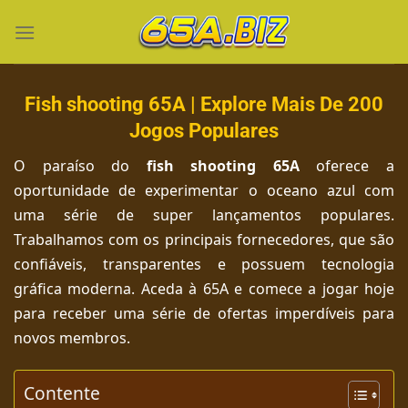
Chuyển
đến
nội
dung
Fish shooting 65A | Explore Mais De 200
Jogos Populares
O paraíso do
fish shooting 65A
oferece a
oportunidade de experimentar o oceano azul com
uma série de super lançamentos populares.
Trabalhamos com os principais fornecedores, que são
confiáveis, transparentes e possuem tecnologia
gráfica moderna. Aceda à 65A e comece a jogar hoje
para receber uma série de ofertas imperdíveis para
novos membros.
Contente