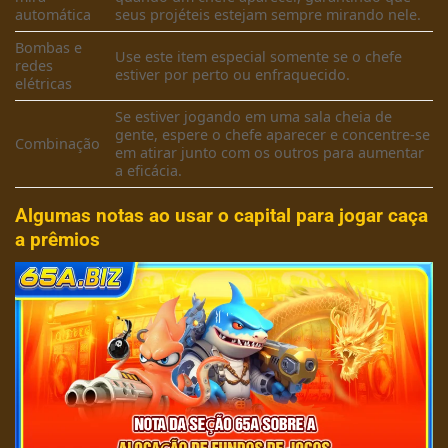
automática
seus projéteis estejam sempre mirando nele.
Bombas e
Use este item especial somente se o chefe
redes
estiver por perto ou enfraquecido.
elétricas
Se estiver jogando em uma sala cheia de
gente, espere o chefe aparecer e concentre-se
Combinação
em atirar junto com os outros para aumentar
a eficácia.
Algumas notas ao usar o capital para jogar caça
a prêmios