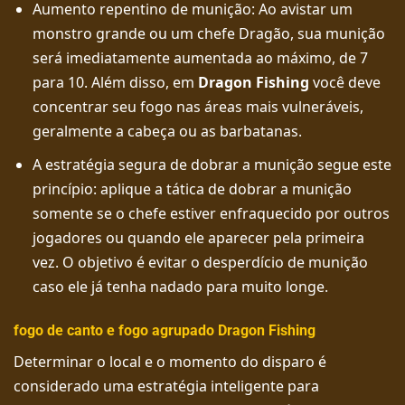
Aumento repentino de munição: Ao avistar um
monstro grande ou um chefe Dragão, sua munição
será imediatamente aumentada ao máximo, de 7
para 10. Além disso, em
Dragon Fishing
você deve
concentrar seu fogo nas áreas mais vulneráveis,
geralmente a cabeça ou as barbatanas.
A estratégia segura de dobrar a munição segue este
princípio: aplique a tática de dobrar a munição
somente se o chefe estiver enfraquecido por outros
jogadores ou quando ele aparecer pela primeira
vez. O objetivo é evitar o desperdício de munição
caso ele já tenha nadado para muito longe.
fogo de canto e fogo agrupado Dragon Fishing
Determinar o local e o momento do disparo é
considerado uma estratégia inteligente para