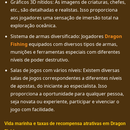
Gráficos 3D nítidos: As imagens de criaturas, chefes,
etc., são detalhadas e realistas. Isso proporciona
aos jogadores uma sensação de imersão total na
exploração oceânica.
Sistema de armas diversificado: Jogadores
Dragon
Fishing
equipados com diversos tipos de armas,
munições e ferramentas especiais com diferentes
níveis de poder destrutivo.
Salas de jogos com vários níveis: Existem diversas
salas de jogos correspondentes a diferentes níveis
de apostas, do iniciante ao especialista. Isso
proporciona a oportunidade para qualquer pessoa,
seja novata ou experiente, participar e vivenciar o
jogo com facilidade.
Vida marinha e taxas de recompensa atrativas em Dragon