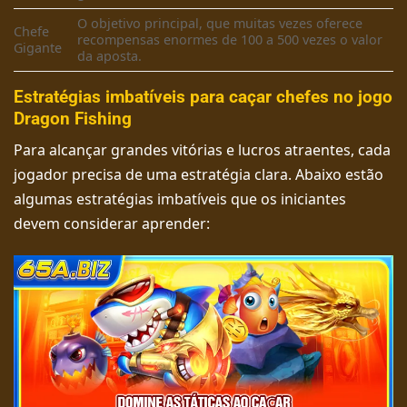
O objetivo principal, que muitas vezes oferece
Chefe
recompensas enormes de 100 a 500 vezes o valor
Gigante
da aposta.
Estratégias imbatíveis para caçar chefes no jogo
Dragon Fishing
Para alcançar grandes vitórias e lucros atraentes, cada
jogador precisa de uma estratégia clara. Abaixo estão
algumas estratégias imbatíveis que os iniciantes
devem considerar aprender: