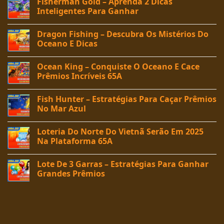
Fisherman Gold – Aprenda 2 Dicas
Inteligentes Para Ganhar
Dragon Fishing – Descubra Os Mistérios Do
Oceano E Dicas
Ocean King – Conquiste O Oceano E Cace
Prêmios Incríveis 65A
Fish Hunter – Estratégias Para Caçar Prêmios
No Mar Azul
Loteria Do Norte Do Vietnã Serão Em 2025
Na Plataforma 65A
Lote De 3 Garras – Estratégias Para Ganhar
Grandes Prêmios