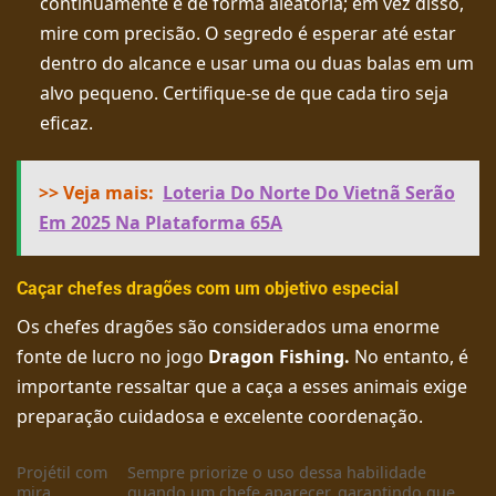
continuamente e de forma aleatória; em vez disso,
mire com precisão. O segredo é esperar até estar
dentro do alcance e usar uma ou duas balas em um
alvo pequeno. Certifique-se de que cada tiro seja
eficaz.
>> Veja mais:
Loteria Do Norte Do Vietnã Serão
Em 2025 Na Plataforma 65A
Caçar chefes dragões com um objetivo especial
Os chefes dragões são considerados uma enorme
fonte de lucro no jogo
Dragon Fishing.
No entanto, é
importante ressaltar que a caça a esses animais exige
preparação cuidadosa e excelente coordenação.
Projétil com
Sempre priorize o uso dessa habilidade
mira
quando um chefe aparecer, garantindo que