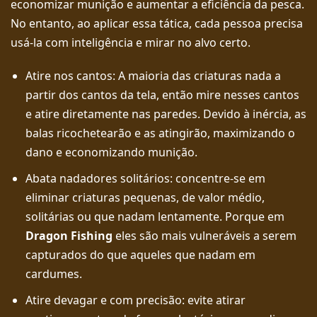
economizar munição e aumentar a eficiência da pesca.
No entanto, ao aplicar essa tática, cada pessoa precisa
usá-la com inteligência e mirar no alvo certo.
Atire nos cantos: A maioria das criaturas nada a
partir dos cantos da tela, então mire nesses cantos
e atire diretamente nas paredes. Devido à inércia, as
balas ricochetearão e as atingirão, maximizando o
dano e economizando munição.
Abata nadadores solitários: concentre-se em
eliminar criaturas pequenas, de valor médio,
solitárias ou que nadam lentamente. Porque em
Dragon Fishing
eles são mais vulneráveis ​​a serem
capturados do que aqueles que nadam em
cardumes.
Atire devagar e com precisão: evite atirar