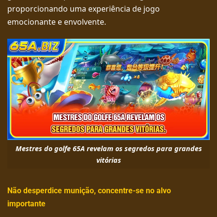
proporcionando uma experiência de jogo
emocionante e envolvente.
Mestres do golfe 65A revelam os segredos para grandes
vitórias
Não desperdice munição, concentre-se no alvo
importante