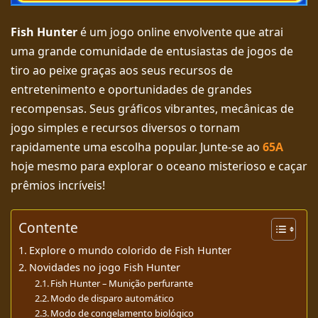
Fish Hunter
é um jogo online envolvente que atrai
uma grande comunidade de entusiastas de jogos de
tiro ao peixe graças aos seus recursos de
entretenimento e oportunidades de grandes
recompensas. Seus gráficos vibrantes, mecânicas de
jogo simples e recursos diversos o tornam
rapidamente uma escolha popular. Junte-se ao
65A
hoje mesmo para explorar o oceano misterioso e caçar
prêmios incríveis!
Contente
Explore o mundo colorido de Fish Hunter
Novidades no jogo Fish Hunter
Fish Hunter – Munição perfurante
Modo de disparo automático
Modo de congelamento biológico