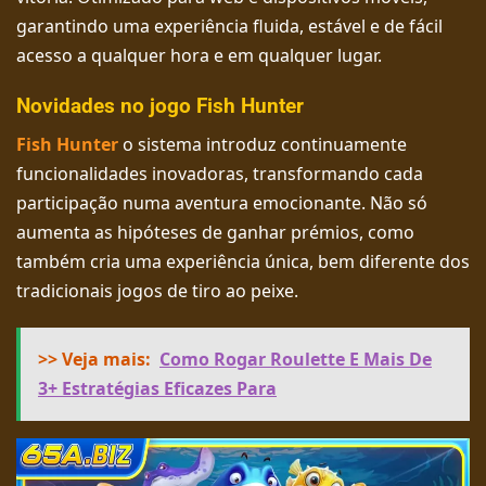
garantindo uma experiência fluida, estável e de fácil
acesso a qualquer hora e em qualquer lugar.
Novidades no jogo Fish Hunter
Fish Hunter
o sistema introduz continuamente
funcionalidades inovadoras, transformando cada
participação numa aventura emocionante. Não só
aumenta as hipóteses de ganhar prémios, como
também cria uma experiência única, bem diferente dos
tradicionais jogos de tiro ao peixe.
>> Veja mais:
Como Rogar Roulette E Mais De
3+ Estratégias Eficazes Para