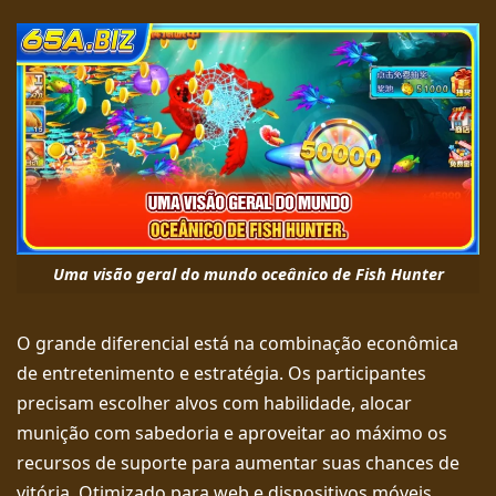
Uma visão geral do mundo oceânico de Fish Hunter
O grande diferencial está na combinação econômica
de entretenimento e estratégia. Os participantes
precisam escolher alvos com habilidade, alocar
munição com sabedoria e aproveitar ao máximo os
recursos de suporte para aumentar suas chances de
vitória. Otimizado para web e dispositivos móveis,