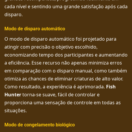
cada nível e sentindo uma grande satisfação após cada
disparo.
Modo de disparo automático
O modo de disparo automático foi projetado para
atingir com precisão o objetivo escolhido,
economizando tempo dos participantes e aumentando
a eficiência. Esse recurso não apenas minimiza erros
em comparação com o disparo manual, como também
otimiza as chances de eliminar criaturas de alto valor.
Como resultado, a experiência é aprimorada.
Fish
Hunter
torna-se suave, fácil de controlar e
proporciona uma sensação de controle em todas as
situações.
Modo de congelamento biológico