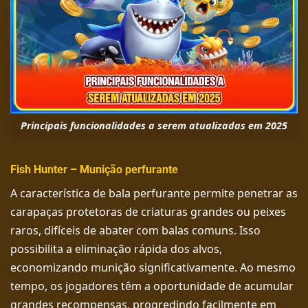
Principais funcionalidades a serem atualizadas em 2025
Fish Hunter – Munição perfurante
A característica de bala perfurante permite penetrar as
carapaças protetoras de criaturas grandes ou peixes
raros, difíceis de abater com balas comuns. Isso
possibilita a eliminação rápida dos alvos,
economizando munição significativamente. Ao mesmo
tempo, os jogadores têm a oportunidade de acumular
grandes recompensas, progredindo facilmente em