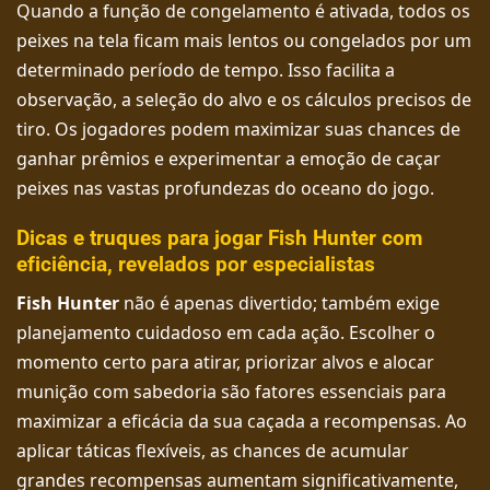
Quando a função de congelamento é ativada, todos os
peixes na tela ficam mais lentos ou congelados por um
determinado período de tempo. Isso facilita a
observação, a seleção do alvo e os cálculos precisos de
tiro. Os jogadores podem maximizar suas chances de
ganhar prêmios e experimentar a emoção de caçar
peixes nas vastas profundezas do oceano do jogo.
Dicas e truques para jogar Fish Hunter com
eficiência, revelados por especialistas
Fish Hunter
não é apenas divertido; também exige
planejamento cuidadoso em cada ação. Escolher o
momento certo para atirar, priorizar alvos e alocar
munição com sabedoria são fatores essenciais para
maximizar a eficácia da sua caçada a recompensas. Ao
aplicar táticas flexíveis, as chances de acumular
grandes recompensas aumentam significativamente,