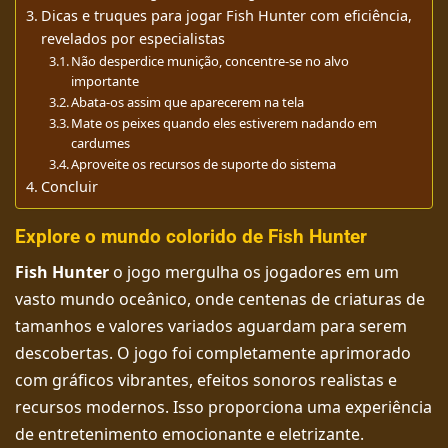
Dicas e truques para jogar Fish Hunter com eficiência,
revelados por especialistas
Não desperdice munição, concentre-se no alvo
importante
Abata-os assim que aparecerem na tela
Mate os peixes quando eles estiverem nadando em
cardumes
Aproveite os recursos de suporte do sistema
Concluir
Explore o mundo colorido de Fish Hunter
Fish Hunter
o jogo mergulha os jogadores em um
vasto mundo oceânico, onde centenas de criaturas de
tamanhos e valores variados aguardam para serem
descobertas. O jogo foi completamente aprimorado
com gráficos vibrantes, efeitos sonoros realistas e
recursos modernos. Isso proporciona uma experiência
de entretenimento emocionante e eletrizante.