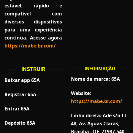
estável, rápido e
compatível com
diversos dispositivos
para uma experiência
contínua. Acesse agora
https://mabe.br.com/
INSTRUIR
INFORMAÇÃO
Nome da marca: 65A
Baixar app 65A
Website:
Registrar 65A
https://mabe.br.com/
Entrar 65A
Linha direta: Ade s/n Lt
Depósito 65A
48, Av. Águas Claras,
Brasília - DF, 71987-540,