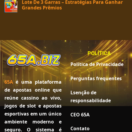
Lote De 3 Garras – Estratégias Para Ganhar
Grandes Prêmios
POLÍTICA
Política de Privacidade
Perguntas frequentes
65A
é uma plataforma
de apostas online que
Lsenção de
reúne cassino ao vivo,
responsabilidade
jogos de slot e apostas
esportivas em um único
CEO 65A
ambiente moderno e
Contato
seguro. O sistema é