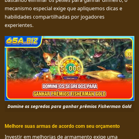
bastando eliminar os peixes para ganhar dinheiro, o
mecanismo especial exige que apliquemos dicas e
habilidades compartilhadas por jogadores
experientes.
Domine os segredos para ganhar prêmios Fisherman Gold
Melhore suas armas de acordo com seu orçamento
Investir em melhorias de armamento exige uma