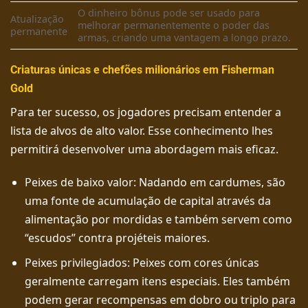
O dinheiro bônus pode ser usado para
Atualização
melhorar permanentemente o poder das
permanente
armas, criando uma vantagem a longo prazo.
Criaturas únicas e chefões milionários em Fisherman
Gold
Para ter sucesso, os jogadores precisam entender a
lista de alvos de alto valor. Esse conhecimento lhes
permitirá desenvolver uma abordagem mais eficaz.
Peixes de baixo valor: Nadando em cardumes, são
uma fonte de acumulação de capital através da
alimentação por mordidas e também servem como
“escudos” contra projéteis maiores.
Peixes privilegiados: Peixes com cores únicas
geralmente carregam itens especiais. Eles também
podem gerar recompensas em dobro ou triplo para