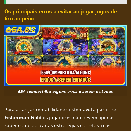
Os principais erros a evitar ao jogar jogos de
tiro ao peixe
65A compartilha alguns erros a serem evitados
Para alcançar rentabilidade sustentável a partir de
Fisherman Gold
os jogadores não devem apenas
saber como aplicar as estratégias corretas, mas