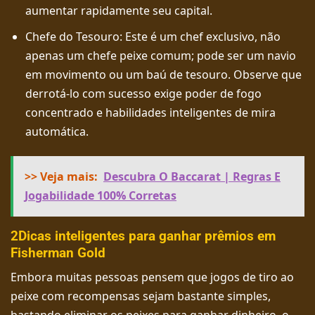
aumentar rapidamente seu capital.
Chefe do Tesouro: Este é um chef exclusivo, não
apenas um chefe peixe comum; pode ser um navio
em movimento ou um baú de tesouro. Observe que
derrotá-lo com sucesso exige poder de fogo
concentrado e habilidades inteligentes de mira
automática.
>> Veja mais:
Descubra O Baccarat | Regras E
Jogabilidade 100% Corretas
2Dicas inteligentes para ganhar prêmios em
Fisherman Gold
Embora muitas pessoas pensem que jogos de tiro ao
peixe com recompensas sejam bastante simples,