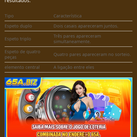
resultados.
Tipo
Característica
Espeto duplo
Dois casais apareceram juntos.
Três pares apareceram
Espeto triplo
simultaneamente.
Espeto de quatro
Quatro pares apareceram no sorteio.
peças
elemento central
A ligação entre eles