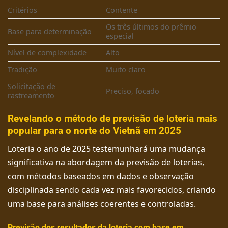
Critérios
Contente
Os três últimos do prêmio
Base para determinação
especial
Nível de complexidade
Alto
Tradição
Muito claro
Solicitação de
Preciso, focado
rastreamento
Revelando o método de previsão de loteria mais
popular para o norte do Vietnã em 2025
Loteria o ano de 2025 testemunhará uma mudança
significativa na abordagem da previsão de loterias,
com métodos baseados em dados e observação
disciplinada sendo cada vez mais favorecidos, criando
uma base para análises coerentes e controladas.
Previsão dos resultados da loteria com base em