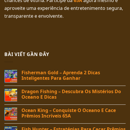
chances de vitória. Participe da
65A
agora mesmo e
aproveite uma experiência de entretenimento segura,
transparente e envolvente.
BÀI VIẾT GẦN ĐÂY
Fisherman Gold – Aprenda 2 Dicas
Inteligentes Para Ganhar
Dragon Fishing – Descubra Os Mistérios Do
Oceano E Dicas
Ocean King – Conquiste O Oceano E Cace
Prêmios Incríveis 65A
Fish Hunter – Estratégias Para Caçar Prêmios