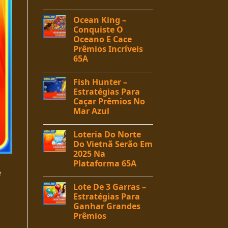
Ocean King –
Conquiste O
Oceano E Cace
Prêmios Incríveis
65A
Fish Hunter –
Estratégias Para
Caçar Prêmios No
Mar Azul
Loteria Do Norte
Do Vietnã Serão Em
2025 Na
Plataforma 65A
e
Lote De 3 Garras –
Estratégias Para
Ganhar Grandes
Prêmios