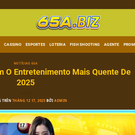
CASSINO
ESPORTES
LOTERIA
FISH SHOOTING
AGENTE
PROM
NOTÍCIAS 65A
m O Entretenimento Mais Quente De
2025
G TRÊN
THÁNG 12 17, 2025
BỞI
ADMIN