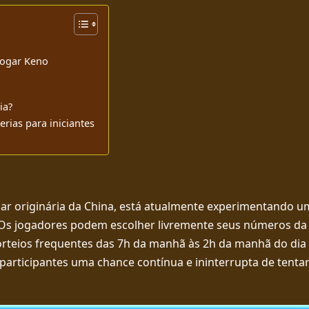
jogar Keno
ia?
rias para iniciantes
zar originária da China, está atualmente experimentando u
Os jogadores podem escolher livremente seus números da
sorteios frequentes das 7h da manhã às 2h da manhã do dia
 participantes uma chance contínua e ininterrupta de tentar