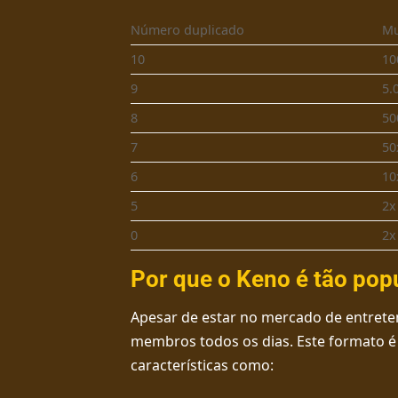
Número duplicado
Mu
10
10
9
5.
8
50
7
50
6
10
5
2x
0
2x
Por que o Keno é tão pop
Apesar de estar no mercado de entret
membros todos os dias. Este formato é
características como: