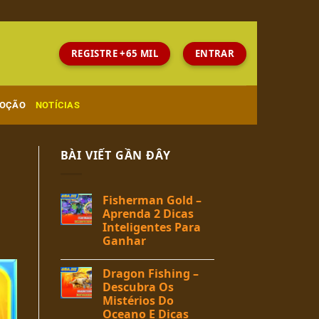
REGISTRE +65 MIL
ENTRAR
OÇÃO
NOTÍCIAS
BÀI VIẾT GẦN ĐÂY
Fisherman Gold –
Aprenda 2 Dicas
Inteligentes Para
Ganhar
Dragon Fishing –
Descubra Os
Mistérios Do
Oceano E Dicas