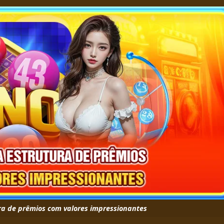
ra de prêmios com valores impressionantes